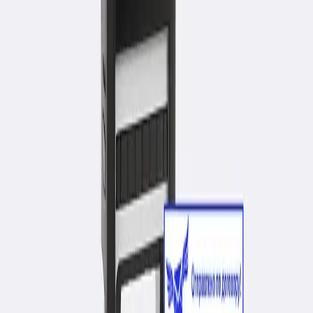
Контакты
Образцы печатей
Главная
Свой штамп
Основные печати
Дополнительные печати
Штампы
Датеры
Для врача
Нумераторы
Экслибрис
Факсимиле
Опечатывающие
Рельефные печати
Брендированные упаковки
Свой штамп
Изготовление клише печати производится на
фотополимере, резине или флексорезине; Мы