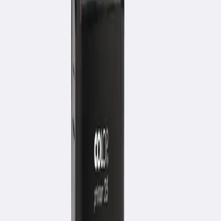
Дополнительные печати
Штампы
Датеры
Для врача
Нумераторы
Экслибрис
Факсимиле
Опечатывающие
Рельефные печати
Брендированные упаковки
Заказ по телефону
с 9:00 до 18:00
+7 727 260 12 77
+7 706 674 60 09
Компания