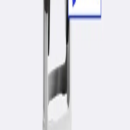
также можем изготовить и цветные печати,
используя до четырех цветов; Диаметр печати - не
менее 40 мм.
WhatsApp
Заказать в 1 клик по WhatsApp
Начать заказ онлайн!
Выберите услугу если необходимо (не
обязательно)
Уничтожение печати
Печать подлежит уничтожению в случае ликвидации или
процесса реорганизации ТОО. «Акт об уничтожении печатей и
штампов» подписывается директором или же председателем
учрежденной комиссии по ликвидации организации.
Продолжить покупки
Перейти в корзину
Описание
Алейрон