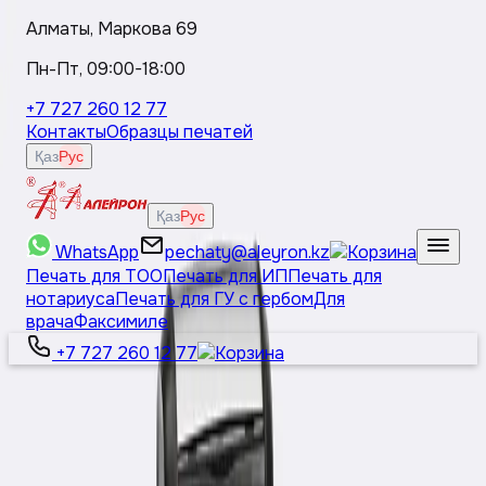
Алматы, Маркова 69
Пн-Пт, 09:00-18:00
+7 727 260 12 77
Контакты
Образцы печатей
Қаз
Рус
Қаз
Рус
WhatsApp
pechaty@aleyron.kz
Печать для ТОО
Печать для ИП
Печать для
нотариуса
Печать для ГУ с гербом
Для
врача
Факсимиле
+7 727 260 12 77
Қаз
Рус
Основные печати