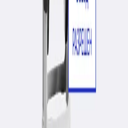
также можем изготовить и цветные печати,
используя до четырех цветов; Диаметр печати - не
менее 40 мм.
WhatsApp
Заказать в 1 клик по WhatsApp
Начать заказ онлайн!
Выберите услугу если необходимо (не
обязательно)
Уничтожение печати
Печать подлежит уничтожению в случае ликвидации или
процесса реорганизации ТОО. «Акт об уничтожении печатей и
штампов» подписывается директором или же председателем
учрежденной комиссии по ликвидации организации.
Продолжить покупки
Перейти в корзину
Описание
Алейрон