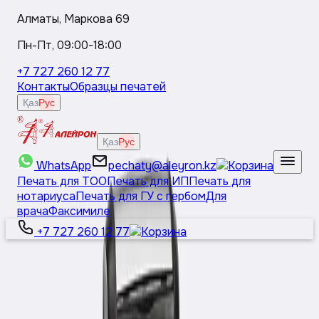
Алматы, Маркова 69
Пн-Пт, 09:00-18:00
+7 727 260 12 77
Контакты
Образцы печатей
Қаз
Рус
Қаз
Рус
WhatsApp
pechaty@aleyron.kz
Печать для ТОО
Печать для ИП
Печать для
нотариуса
Печать для ГУ с гербом
Для
врача
Факсимиле
+7 727 260 12 77
Қаз
Рус
Основные печати