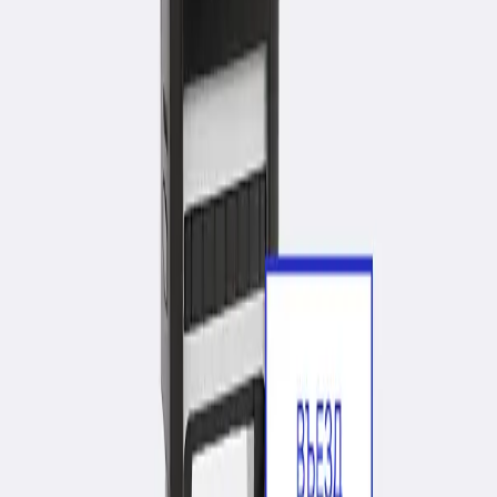
Контакты
Образцы печатей
Главная
Штамп "Въезд разрешен"
Основные печати
Дополнительные печати
Штампы
Датеры
Для врача
Нумераторы
Экслибрис
Факсимиле
Опечатывающие
Рельефные печати
Брендированные упаковки
Штамп "Въезд разрешен"
Изготовление клише печати производится на
фотополимере, резине или флексорезине; Мы