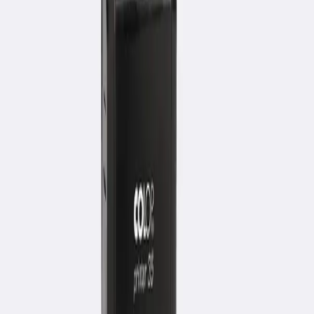
Дополнительные печати
Штампы
Датеры
Для врача
Нумераторы
Экслибрис
Факсимиле
Опечатывающие
Рельефные печати
Брендированные упаковки
Заказ по телефону
с 9:00 до 18:00
+7 727 260 12 77
+7 706 674 60 09
Компания