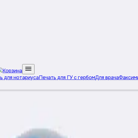
ь для нотариуса
Печать для ГУ с гербом
Для врача
Факсим