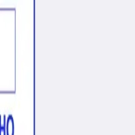
й и штампов» подписывается директором или
 Датеры со свободным полем
ия даты на русском/латинском языке
имер: наименование предприятия и
мещен в надежный пластиковый или
не вертикальные ленты из резины:
начным обозначением года. При
 оттиск получается при нажатии на
лении платежных документов.
 60x40мм.