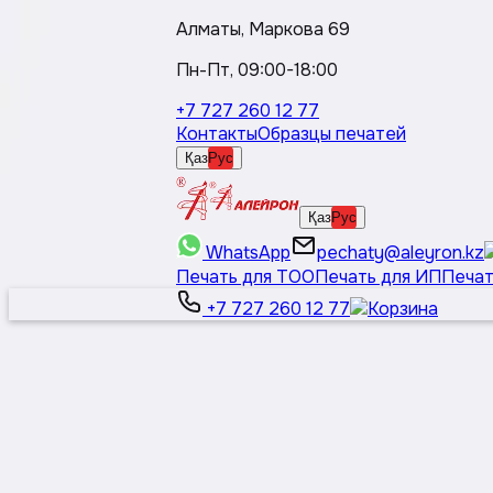
Алматы, Маркова 69
Пн-Пт, 09:00-18:00
+7 727 260 12 77
Контакты
Образцы печатей
Қаз
Рус
Қаз
Рус
WhatsApp
pechaty@aleyron.kz
Печать для ТОО
Печать для ИП
Печат
+7 727 260 12 77
Қаз
Рус
Основные печати
Дополнительные печати