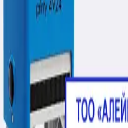
дится на фотополимере, резине или флексорезине; Мы 
в; Диаметр печати - не менее 40 мм.
hatsApp