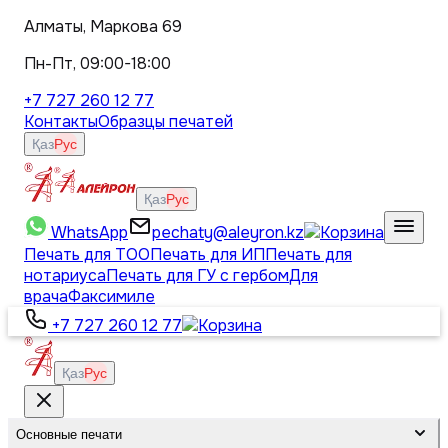
Алматы, Маркова 69
Пн-Пт, 09:00-18:00
+7 727 260 12 77
Контакты
Образцы печатей
Қаз
Рус
Қаз
Рус
WhatsApp
pechaty@aleyron.kz
Печать для ТОО
Печать для ИП
Печать для
нотариуса
Печать для ГУ с гербом
Для
врача
Факсимиле
+7 727 260 12 77
Қаз
Рус
Основные печати